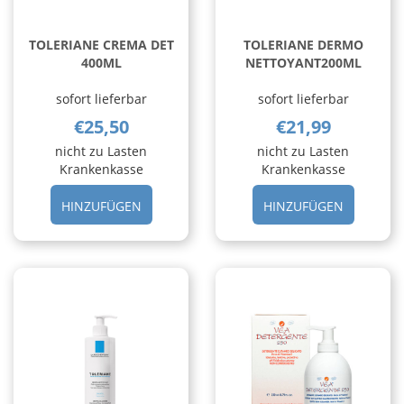
TOLERIANE CREMA DET
TOLERIANE DERMO
400ML
NETTOYANT200ML
sofort lieferbar
sofort lieferbar
€25,50
€21,99
nicht zu Lasten
nicht zu Lasten
Krankenkasse
Krankenkasse
HINZUFÜGEN TOLERIANE
HINZUFÜ
HINZUFÜGEN
HINZUFÜGEN
CREMA
DERMO
DET
NETTOYA
400ML AL
CARRELL
CARRELLO