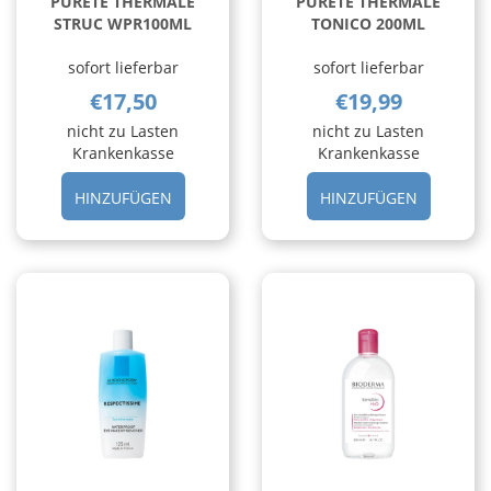
PURETE THERMALE
PURETE THERMALE
STRUC WPR100ML
TONICO 200ML
sofort lieferbar
sofort lieferbar
€17,50
€19,99
nicht zu Lasten
nicht zu Lasten
Krankenkasse
Krankenkasse
HINZUFÜGEN PURETE
HINZUFÜ
HINZUFÜGEN
HINZUFÜGEN
THERMALE
THERMAL
STRUC
TONICO
WPR100ML AL
200ML A
CARRELLO
CARRELL