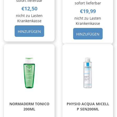
sofort lieferbar
sofort lieferbar
€12,50
€19,99
nicht zu Lasten
nicht zu Lasten
Krankenkasse
Krankenkasse
HINZUFÜGEN EUC
HINZUFÜGEN
HINZUF
HINZUFÜGEN
HYALURON
PHYTOSO
MASK
C200ML 
MONO AL
CARRELL
CARRELLO
NORMADERM TONICO
PHYSIO ACQUA MICELL
200ML
P SEN200ML