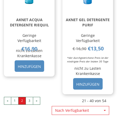
AKNET ACQUA
AKNET GEL DETERGENTE
DETERGENTE RIEQUIL
PURIF
Geringe
Geringe
Verfügbarkeit
Verfügbarkeit
€13,50
€16,90
€ 16,90
nicht zu Lasten
Krankenkasse
*der durchgestrichene Preis ist der
niedrigste Preis der letzten 30 Tage
HINZUFÜGEN AKNET
HINZUFÜGEN
nicht zu Lasten
ACQUA
Krankenkasse
DETERGENTE
RIEQUIL AL
HINZUFÜ
HINZUFÜGEN
CARRELLO
GEL
DETERGE
PURIF AL
21 - 40 von 54
«
1
2
3
»
CARRELL
Nach Verfügbarkeit