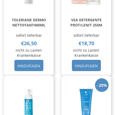
TOLERIANE DERMO
VEA DETERGENTE
NETTOYANT400ML
PROT/LENIT 250M
sofort lieferbar
sofort lieferbar
€26,50
€18,70
nicht zu Lasten
nicht zu Lasten
Krankenkasse
Krankenkasse
HINZUFÜGEN TOLERIANE
HINZUFÜ
HINZUFÜGEN
HINZUFÜGEN
DERMO
DETERGE
NETTOYANT400ML AL
PROT/LEN
CARRELLO
250M AL
20%
CARRELL