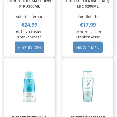
PURETE THERMALE 3IN1
PURETE THERMALE ACQ
STRU300ML
MIC S200ML
sofort lieferbar
sofort lieferbar
€24,99
€17,99
nicht zu Lasten
nicht zu Lasten
Krankenkasse
Krankenkasse
HINZUFÜGEN PURETE
HINZUFÜ
HINZUFÜGEN
HINZUFÜGEN
THERMALE
THERMAL
3IN1
ACQ
STRU300ML AL
MIC
CARRELLO
S200ML 
CARRELL