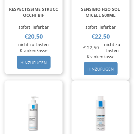
RESPECTISSIME STRUCC
SENSIBIO H2O SOL
OCCHI BIF
MICELL 500ML
sofort lieferbar
sofort lieferbar
€20,50
€22,50
nicht zu Lasten
nicht zu
€ 22,50
Krankenkasse
Lasten
Krankenkasse
HINZUFÜGEN RESPECTISSIME
HINZUFÜGEN
STRUCC
HINZUFÜ
HINZUFÜGEN
OCCHI
H2O
BIF AL
SOL
CARRELLO
MICELL
500ML A
CARRELL