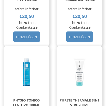
sofort lieferbar
sofort lieferbar
€20,50
€20,50
nicht zu Lasten
nicht zu Lasten
Krankenkasse
Krankenkasse
HINZUFÜGEN PHYSIO
HINZUFÜ
HINZUFÜGEN
HINZUFÜGEN
ACQUA
MOUSSE
MICELL
MICELLA
P
150ML A
SEN400ML AL
CARRELL
CARRELLO
PHYSIO TONICO
PURETE THERMALE 3IN1
LENITIVO 200ML
STRU200ML