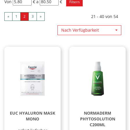
filtra
filtra
Von
€
a
€
da
a
21 - 40 von 54
«
1
2
3
»
Nach Verfügbarkeit
EUC HYALURON MASK
NORMADERM
MONO
PHYTOSOLUTION
C200ML