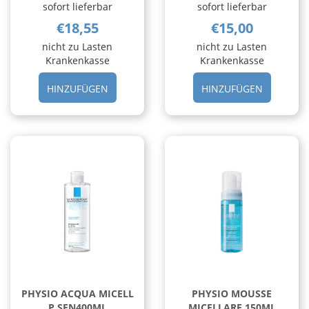
sofort lieferbar
sofort lieferbar
€18,55
€15,00
nicht zu Lasten
nicht zu Lasten
Krankenkasse
Krankenkasse
HINZUFÜGEN NORMADERM
HINZUFÜ
HINZUFÜGEN
HINZUFÜGEN
TONICO
ACQUA
200ML AL
MICELL
CARRELLO
P
SEN200M
CARRELL
PHYSIO ACQUA MICELL
PHYSIO MOUSSE
P SEN400ML
MICELLARE 150ML