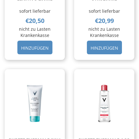
sofort lieferbar
sofort lieferbar
€20,50
€20,99
nicht zu Lasten
nicht zu Lasten
Krankenkasse
Krankenkasse
HINZUFÜGEN PHYSIO
HINZUFÜ
HINZUFÜGEN
HINZUFÜGEN
TONICO
THERMAL
LENITIVO
3IN1
200ML AL
STRU200
CARRELLO
CARRELL