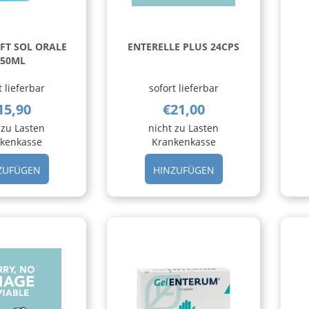
FT SOL ORALE
ENTERELLE PLUS 24CPS
250ML
t lieferbar
sofort lieferbar
15,90
€21,00
 zu Lasten
nicht zu Lasten
kenkasse
Krankenkasse
HINZUFÜGEN DULCOSOFT
HINZUFÜGEN ENTE
ZUFÜGEN
HINZUFÜGEN
SOL
PLUS
ORALE
24CPS AL
250ML AL
CARRELLO
CARRELLO