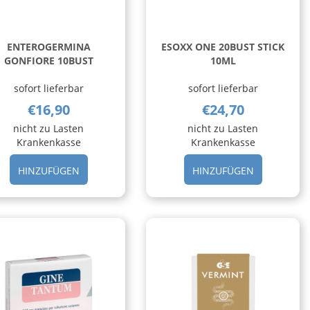
ENTEROGERMINA
ESOXX ONE 20BUST STICK
GONFIORE 10BUST
10ML
sofort lieferbar
sofort lieferbar
€16,90
€24,70
nicht zu Lasten
nicht zu Lasten
Krankenkasse
Krankenkasse
RELLE
HINZUFÜGEN ENTEROGERMINA
HINZUFÜGE
HINZUFÜGEN
HINZUFÜGEN
GONFIORE
ONE
10BUST AL
20BUST
CARRELLO
STICK
10ML AL
CARRELLO