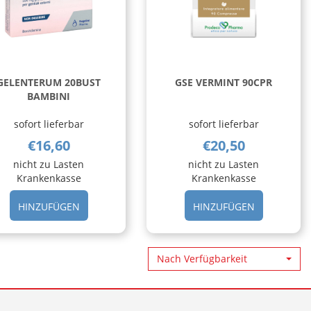
GELENTERUM 20BUST
GSE VERMINT 90CPR
BAMBINI
sofort lieferbar
sofort lieferbar
€16,60
€20,50
nicht zu Lasten
nicht zu Lasten
Krankenkasse
Krankenkasse
ENTERUM
HINZUFÜGEN GELENTERUM
HINZUFÜGE
HINZUFÜGEN
HINZUFÜGEN
20BUST
VERMINT
BAMBINI AL
90CPR AL
CARRELLO
CARRELLO
Nach Verfügbarkeit