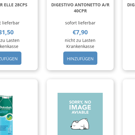
R ELLE 28CPS
DIGESTIVO ANTONETTO A/R
DIG
40CPR
t lieferbar
sofort lieferbar
31,50
€7,90
 zu Lasten
nicht zu Lasten
kenkasse
Krankenkasse
HINZUFÜGEN DICOFLOR
HINZUFÜGEN DIGE
ZUFÜGEN
HINZUFÜGEN
ELLE
ANTONETTO
28CPS AL
A/R
CARRELLO
40CPR AL
CARRELLO