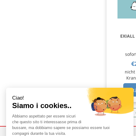
EXIALL
sofor
€
nicht
Kran
HIN
1
2
3