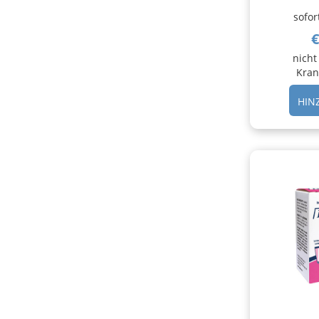
sofor
€
nicht
Kran
HIN