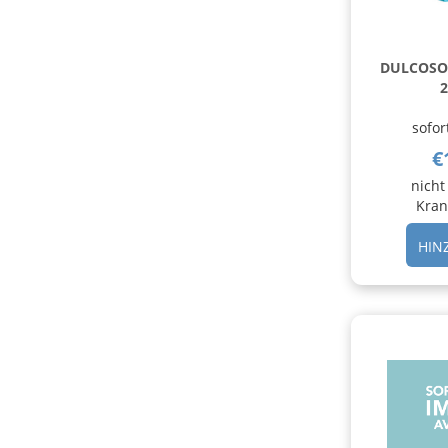
DULCOSO
sofor
€
nicht
Kran
HIN