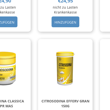
24,90
€24,95
 zu Lasten
nicht zu Lasten
kenkasse
Krankenkasse
HINZUFÜGEN AMARA
HINZUFÜGEN BACT
ZUFÜGEN
HINZUFÜGEN
50ML
30CPR
GTT
OROSOLUBILI AL
PASCOE AL
CARRELLO
CARRELLO
INA CLASSICA
CITROSODINA EFFERV GRAN
CPR MAS
150G