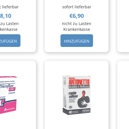
t lieferbar
sofort lieferbar
8,10
€6,90
 zu Lasten
nicht zu Lasten
kenkasse
Krankenkasse
HINZUFÜGEN CITROSODINA
HINZUFÜGEN CITR
ZUFÜGEN
HINZUFÜGEN
CLASSICA
EFFERV
30CPR
GRAN
MAS AL
150G AL
CARRELLO
CARRELLO