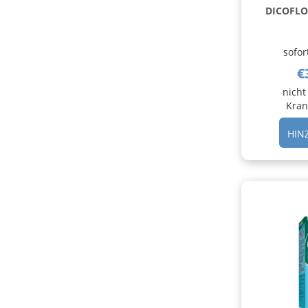
DICOFLO
sofor
€
nicht
Kran
HIN