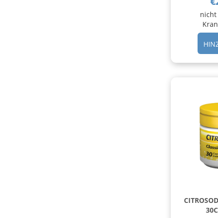
€
nicht
Kran
HIN
CITROSOD
30