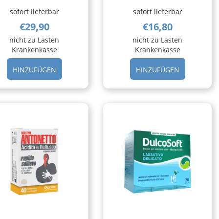
sofort lieferbar
sofort lieferbar
€29,90
€16,80
nicht zu Lasten
nicht zu Lasten
Krankenkasse
Krankenkasse
OSODINA
HINZUFÜGEN CRISPACT
HINZUFÜGE
HINZUFÜGEN
HINZUFÜGEN
30STICK
COMPLEX
OROSOLUBILI AL
JUNIOR
CARRELLO
12FL AL
CARRELLO