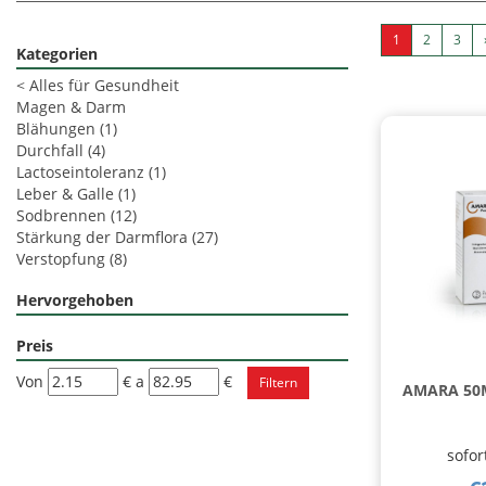
1
2
3
Kategorien
<
Alles für Gesundheit
Magen & Darm
Blähungen
(1)
Durchfall
(4)
Lactoseintoleranz
(1)
Leber & Galle
(1)
Sodbrennen
(12)
Stärkung der Darmflora
(27)
Verstopfung
(8)
Hervorgehoben
Preis
filtra
filtra
Von
€
a
€
AMARA 50
da
a
sofor