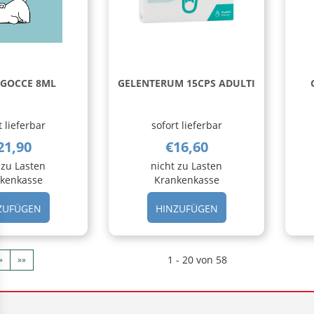
 GOCCE 8ML
GELENTERUM 15CPS ADULTI
t lieferbar
sofort lieferbar
21,90
€16,60
 zu Lasten
nicht zu Lasten
kenkasse
Krankenkasse
HINZUFÜGEN EXIALL
HINZUFÜGEN GEL
ZUFÜGEN
HINZUFÜGEN
GOCCE
15CPS
8ML AL
ADULTI AL
CARRELLO
CARRELLO
1 - 20 von 58
»
»»