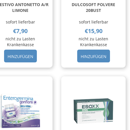
ESTIVO ANTONETTO A/R
DULCOSOFT POLVERE
LIMONE
20BUST
sofort lieferbar
sofort lieferbar
€7,90
€15,90
nicht zu Lasten
nicht zu Lasten
Krankenkasse
Krankenkasse
STIVO
HINZUFÜGEN DIGESTIVO
HINZUFÜG
HINZUFÜGEN
HINZUFÜGEN
ANTONETTO
POLVERE
A/R
20BUST AL
LIMONE AL
CARRELLO
CARRELLO