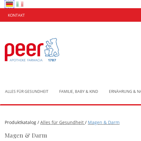
Passa
al
contenuto
KONTAKT
principale
Apotheke
Peer
Brixen
ALLES FÜR GESUNDHEIT
FAMILIE, BABY & KIND
ERNÄHRUNG & 
Produktkatalog /
Alles für Gesundheit
/
Magen & Darm
Magen & Darm