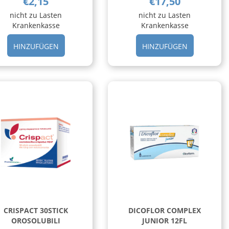
€2,15
€17,50
nicht zu Lasten
nicht zu Lasten
Krankenkasse
Krankenkasse
OBLIS
HINZUFÜGEN BASTONCINO
HINZUFÜGEN
HINZUFÜGEN
HINZUFÜGEN
PULIZ
30CPS AL
CAVO
CARRELLO
OR
5PZ AL
CARRELLO
CRISPACT 30STICK
DICOFLOR COMPLEX
OROSOLUBILI
JUNIOR 12FL