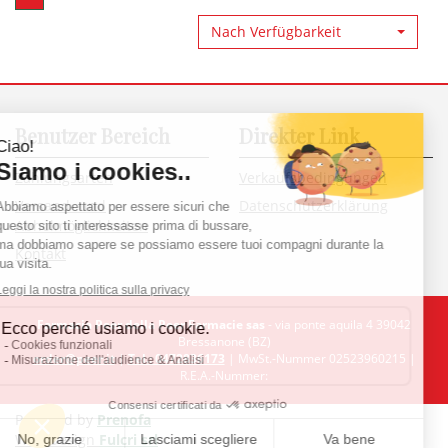
Nach Verfügbarkeit
Benutzer Bereich
Direkter Link
Zahlungsarten
Verkaufsbedingungen
Versand- und
Datenschutzerklärung
Abholmöglichkeiten
Kontakt
Farmacia Peer della Peer Farmacie sas
- via ponte aquila 4 39042
Bressanone (BZ)
order@peer.it
|
Tel.: 0472836173
| MwSt.-Nummer 02523960215 |
R.E.A.-Nummer:
Powered by
Prenofa
Web Design
Fulcri srl