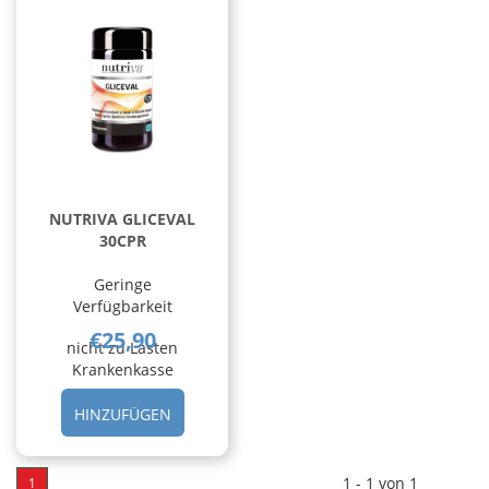
NUTRIVA GLICEVAL
30CPR
Geringe
Verfügbarkeit
€25,90
nicht zu Lasten
Krankenkasse
HINZUFÜGEN NUTRIVA
HINZUFÜGEN
GLICEVAL
30CPR AL
CARRELLO
1 - 1 von 1
1