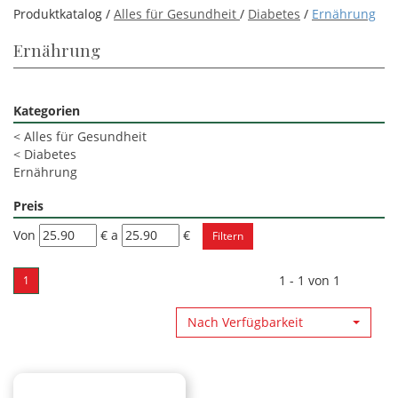
Produktkatalog /
Alles für Gesundheit
/
Diabetes
/
Ernährung
Ernährung
Kategorien
<
Alles für Gesundheit
<
Diabetes
Ernährung
Preis
filtra
filtra
Von
€
a
€
da
a
1 - 1 von 1
1
Nach Verfügbarkeit