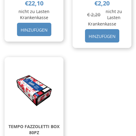
€22,10
€2,20
nicht zu Lasten
nicht zu
€ 2,20
Krankenkasse
Lasten
Krankenkasse
HINZUFÜGEN RIBES
HINZUFÜGEN
NERO
HINZUFÜ
HINZUFÜGEN
BASEGEMMO
FAZZOLET
30ML AL
12PAC
CARRELLO
9PZ AL
CARRELL
TEMPO FAZZOLETTI BOX
80PZ