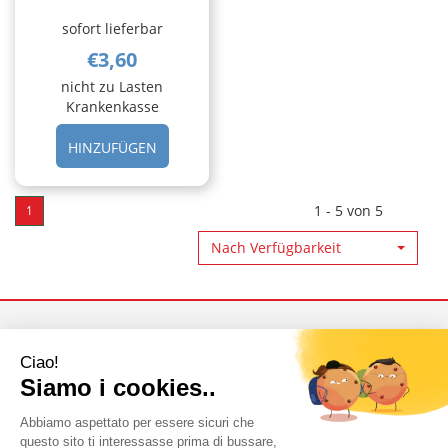
sofort lieferbar
€3,60
nicht zu Lasten
Krankenkasse
HINZUFÜGEN TEMPO
HINZUFÜGEN
FAZZOLETTI
BOX
80PZ AL
1 - 5 von 5
1
CARRELLO
Nach Verfügbarkeit
Benutzer Bereich
Direkter Link
Zahlungsarten
Verkaufsbedingungen
Versand- und
Datenschutzerklärung
Abholmöglichkeiten