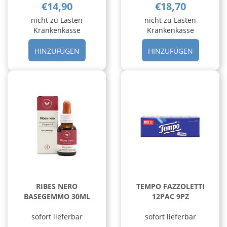
€14,90
€18,70
nicht zu Lasten
nicht zu Lasten
Krankenkasse
Krankenkasse
HINZUFÜGEN ACQUA
HINZUFÜ
HINZUFÜGEN
HINZUFÜGEN
SIRMIONE
LUTEIN
MIN
60PRL
NAT
GELATINA
6F
CARRELL
15ML AL
CARRELLO
RIBES NERO
TEMPO FAZZOLETTI
BASEGEMMO 30ML
12PAC 9PZ
sofort lieferbar
sofort lieferbar