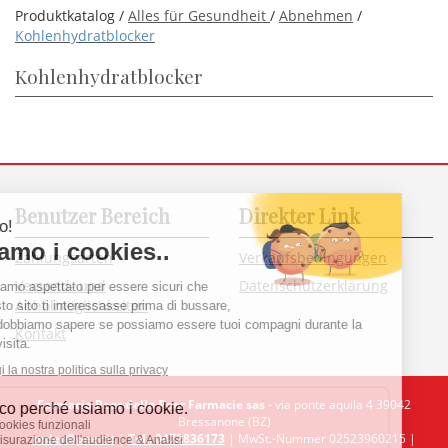
Produktkatalog /
Alles für Gesundheit
/
Abnehmen
/
Kohlenhydratblocker
Kohlenhydratblocker
Benutzer Bereich
Direkter Link
Zahlungsarten
Verkaufsbedingungen
Versand- und
Datenschutzerklärung
Abholmöglichkeiten
Kontakt
Farmacia Peer della Peer Farmacie sas
- via ponte aquila 4 39042
Bressanone (BZ)
order@peer.it
|
Tel.: 0472836173
| MwSt.-Nummer 02523960215 |